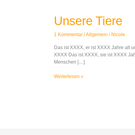
Unsere
Unsere Tiere
Tiere
1 Kommentar
/
Allgemein
/
Nicole
Das ist XXXX, er ist XXXX Jahre alt un
XXXX Das ist XXXX, sie ist XXXX Jahr
Menschen […]
Weiterlesen »